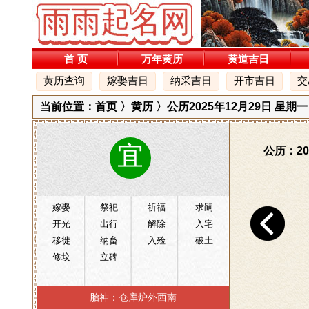
首 页
万年黄历
黄道吉日
黄历查询
嫁娶吉日
纳采吉日
开市吉日
交
当前位置：
首页
〉
黄历
〉公历2025年12月29日 星期
宜
公历：20
嫁娶
祭祀
祈福
求嗣
开光
出行
解除
入宅
移徙
纳畜
入殓
破土
修坟
立碑
胎神：仓库炉外西南