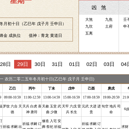
星期一
凶 煞
大煞
九焦
壬
冬月初十日（乙巳年 戊子月 壬申日）
九坎
土府
申
五离
锋金 成执位 值神：青龙 黄道日
28日
29日
30日
31日
01日
02日
03日
04
星期一 农历二零二五年冬月初十日(乙巳年 戊子月 壬申日)
乙巳
丙午
丁未
戊申
己酉
庚戌
9
09:00-10:59
11:00-12:59
13:00-14:59
15:00-16:59
17:00-18:59
19:00-20:59
21:0
福
罗纹 六合 天
天兵 白虎 喜
天赦 玉堂 武
天牢 六戊 雷
元武 大进 进
旬空 地兵 司
勾
德
神 唐符
曲 少微
兵 长生
贵
命
订
修造 入宅 安
祈福 求嗣 订
祈福 求嗣 订
行
祈福 求嗣 出
葬 祭祀 祈福
求财