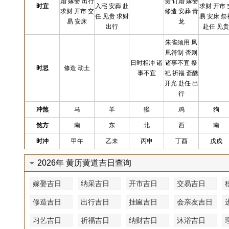
婚 嫁娶 出行
贵 订婚 嫁娶
时宜
入宅 安葬 赴
求财 开市 
求财 开市 交
修造 安葬 青
任 见贵 求财
易 安床 祭
易 安床
龙
出行
赴任 见贵
朱雀须用 凤
凰符制 否则
日时相冲 诸
诸事不宜 祭
时忌
修造 动土
事不宜
祀 祈福 斋醮
开光 赴任 出
行
冲煞
马
羊
猴
鸡
狗
煞方
南
东
北
西
南
时冲
甲午
乙未
丙申
丁酉
戊戍
2026年 黄历黄道吉日查询
嫁娶吉日
纳采吉日
开市吉日
交易吉日
修造吉日
出行吉日
挂匾吉日
会亲友吉日
习艺吉日
祈福吉日
纳财吉日
沐浴吉日