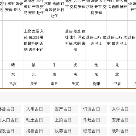
婚 嫁娶 出行
嫁娶 入宅 开
婚 嫁娶 入宅
作灶 祭祀 祈
交
行 求财 嫁娶
求嗣 斋醮 订
婚 
求财 开市 交
市 交易 安葬
求财 开市 交
福 斋醮 酬神
祀
安葬 祭祀
婚 嫁娶 出行
开
易 安床 赴任
易 安葬
赴任
上梁 盖屋 入
赴任 修造 移
殓 白虎须用
徙 出行 词讼
赴任 出行 修
赴任 出行 求
赴任
麒麟符制 否
祈福 求嗣 乘
造 动土
财 修造 动土
则 诸事不宜
船
猪
鼠
牛
虎
兔
龙
东
北
西
南
东
北
己亥
庚子
辛丑
壬寅
癸卯
甲辰
移徙吉日
入宅吉日
置产吉日
订盟吉日
入学吉日
进人口吉日
动土吉日
上梁吉日
作灶吉日
安床吉日
理发吉日
捕捉吉日
牧养吉日
取渔吉日
栽种吉日