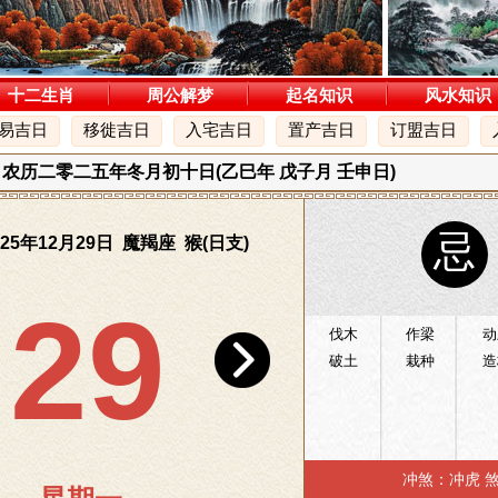
十二生肖
周公解梦
起名知识
风水知识
易吉日
移徙吉日
入宅吉日
置产吉日
订盟吉日
一 农历二零二五年冬月初十日(乙巳年 戊子月 壬申日)
忌
25年12月29日 魔羯座 猴(日支)
29
伐木
作梁
动
破土
栽种
造
冲煞：冲虎 