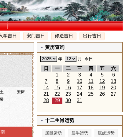
入学吉日
安门吉日
修造吉日
出行吉日
黄历查询
年
月
今日
日
一
二
三
四
五
六
1
2
3
4
5
6
7
8
9
10
11
12
13
14
15
16
17
18
19
20
土
安床
21
22
23
24
25
26
27
桥
28
29
30
31
十二生肖运势
煞南
属鼠运势
属牛运势
属虎运势