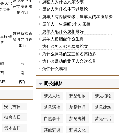
婚 嫁娶 入宅
属猪人为什么六亲冷漠
嫁娶 入宅
开市 安葬 求
属猪人为什么斗不过属蛇
市 安葬
嗣 作灶
属羊人有两段孽缘，属羊人的星座孽缘
属相分别是谁
属羊人一生最旺3个人属相
属羊人配什么属相最好
祭祀 祈福 斋
 出行 修
属羊人婚姻配什么生肖
醮 开光 赴任
造
出行
为什么男人都喜欢属蛇女
为什么属马的宝宝起名离婚多
为什么属鸡的黄历人命这么苦
蛇
马
兔怕什么属相
西
南
乙巳
丙午
周公解梦
梦见人物
梦见动物
梦见植物
安门吉日
梦见活动
梦见物品
梦见建筑
扫舍吉日
自然事件
梦见鬼神
梦见生活
伐木吉日
其他梦境
梦境文化