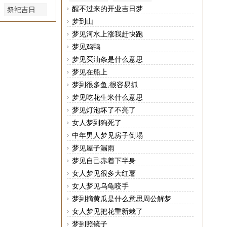
醒不过来的开业吉日梦
祭祀吉日
梦到山
梦见河水上涨我赶快跑
梦见鸡鸭
梦见买油条是什么意思
梦见在船上
梦到很多鱼,很容易抓
梦见吃花生米什么意思
梦见灯泡坏了不亮了
女人梦到狗死了
中年男人梦见房子倒塌
梦见屋子漏雨
梦见自己赤着下半身
女人梦见很多大红薯
女人梦见乌龟咬手
梦到摘黄瓜是什么意思周公解梦
女人梦见把花重新栽了
梦到照镜子