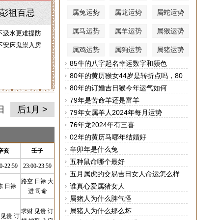
彭祖百忌
属兔运势
属龙运势
属蛇运势
属马运势
属羊运势
属猴运势
不汲水更难提防
不安床鬼祟入房
属鸡运势
属狗运势
属猪运势
85牛的八字起名幸运数字和颜色
80年的黄历猴女44岁是转折点吗，80
年属猴女44岁后运势
80年的订婚吉日猴今年运气如何
79年是苦命羊还是富羊
日
后1月 >
79年女属羊人2024年每月运势
76年龙2024年有三喜
02年的黄历马哪年结婚好
辛卯年是什么兔
辛亥
壬子
五种鼠命哪个最好
0-22:59
23:00-23:59
五月属虎的交易吉日女人命运怎么样
路空 日禄 大
谁真心爱属猪女人
陈 日禄
进 司命
属猪人为什么脾气怪
属猪人为什么那么坏
求财 见贵 订
 见贵 订