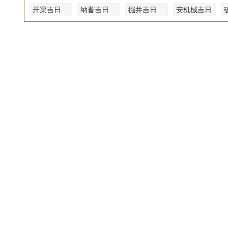
开渠吉日
纳畜吉日
掘井吉日
安机械吉日