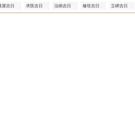
破屋吉日
求医吉日
治病吉日
修坟吉日
立碑吉日