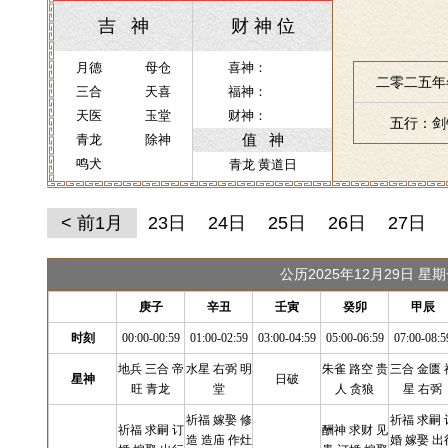
吉 神
财 神 位
月德
母仓
喜神：
二零二五年
三合
天喜
福神：
天医
玉堂
财神：
五行：剑
值 神
青龙
除神
鸣犬
青龙 黄道日
< 前1月
23日
24日
25日
26日
27日
公历2025年12月29日 
庚子
辛丑
壬寅
癸卯
甲辰
时刻
00:00-00:59
01:00-02:59
03:00-04:59
05:00-06:59
07:00-08:5
地兵 三合 帝
水星 右弼 明
朱雀 路空 贵
三合 金匮 
星神
日破
旺 青龙
堂
人 贪狼
星 右弼
祈福 嫁娶 修
祈福 求嗣 
祈福 求嗣 订
酬神 求财 见
造 造庙 作灶
婚 嫁娶 出