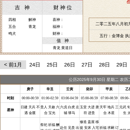
吉 神
财 神 位
四相
解神
喜神：
二零二五年八月初九
五合
青龙
福神：
鸣犬
财神：
五行：金簿金 
值 神
青龙 黄道日
< 前1月
24日
25日
26日
27日
28日
29日
公历2025年9月30日 星期二 农
庚子
辛丑
壬寅
癸卯
甲辰
乙
时刻
00:00-00:59
01:00-02:59
03:00-04:59
05:00-06:59
07:00-08:59
09:00-
日建 天兵 不
贵人 天赦 六
六戊 白虎 左
玉堂 大进 唐
天牢 地兵 三
元武 
星神
遇 金匮
合 宝光
辅 驿马
符 进贵
合 木星
生 
修造 盖屋 移
祭祀 祈福 酬
赴任 见贵 出
徙 安床 入宅
祈福 求嗣 订