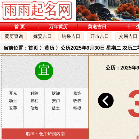
首 页
万年黄历
黄道吉日
十二
黄历查询
嫁娶吉日
纳采吉日
开市吉日
交易吉日
当前位置：
首页
〉
黄历
〉公历2025年9月30日 星期二 农历
宜
公历：2025年
开光
解除
拆卸
修造
动土
竖柱
安门
牧养
安葬
修坟
破土
移柩
胎神：仓库炉房内南