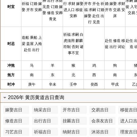
神 出行 求财
求嗣 
祈福 订婚 嫁
行 求财 嫁娶
开市 开仓 祈
婚 嫁娶 求财
时宜
见贵 订婚 嫁
徙 入
娶 开市 安葬
进人口 移徙
福 求嗣 订婚
开市 交易 安
娶 修造 安葬
交易
安葬
嫁娶 赴任 出
床
青龙
行 见贵
祈福 求嗣 白
造船 乘船 上
虎须用 麒麟
赴任 修造 移
赴任 
时忌
梁 盖屋 入殓
符制 否则 诸
徙 出行 词讼
造 
赴任 出行
事不宜
冲煞
马
羊
猴
鸡
狗
煞方
南
东
北
西
南
时冲
庚午
辛未
壬申
癸酉
甲戍
乙
2026年 黄历黄道吉日查询
嫁娶吉日
纳采吉日
开市吉日
交易吉日
移徙吉
修造吉日
出行吉日
挂匾吉日
会亲友吉日
进人口
习艺吉日
祈福吉日
纳财吉日
沐浴吉日
理发吉