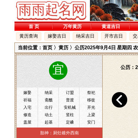
首 页
万年黄历
黄道吉日
黄历查询
嫁娶吉日
纳采吉日
开市吉日
交
当前位置：
首页
〉
黄历
〉公历2025年9月4日 星期四
宜
公历：2
嫁娶
纳采
订盟
祭祀
祈福
斋醮
普渡
移徙
入宅
出行
安机械
开光
修造
动土
竖柱
上梁
盖屋
起基
定磉
安门
安葬
破土
胎神：厨灶碓外西南