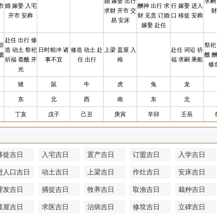
婚 嫁娶 出行
求嗣
市
婚 嫁娶 入宅
酬神 出行 求
行 嫁娶 进人
求财 开市 交
财
开市 安葬
财 见贵 订婚
口 移徙 安葬
易 安床
嫁娶 赴任
赴任 出行 修
祭
祭祀
造 动土 祭祀
日时相冲 诸
修造 动土 赴
上梁 盖屋 入
赴任 词讼 祈
醮
醮 
祈福 斋醮 开
事不宜
任 出行
殓
福 求嗣 乘船
修
光
猪
鼠
牛
虎
兔
龙
东
北
西
南
东
北
丁亥
戊子
己丑
庚寅
辛卯
壬辰
移徙吉日
入宅吉日
置产吉日
订盟吉日
入学吉日
进人口吉日
动土吉日
上梁吉日
作灶吉日
安床吉日
理发吉日
捕捉吉日
牧养吉日
取渔吉日
栽种吉日
破屋吉日
求医吉日
治病吉日
修坟吉日
立碑吉日