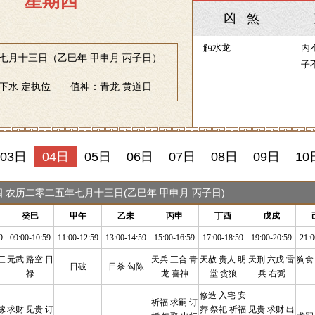
星期四
凶 煞
触水龙
丙
七月十三日（乙巳年 甲申月 丙子日）
子
下水 定执位 值神：青龙 黄道日
03日
04日
05日
06日
07日
08日
09日
10
期四 农历二零二五年七月十三日(乙巳年 甲申月 丙子日)
癸巳
甲午
乙未
丙申
丁酉
戊戌
9
09:00-10:59
11:00-12:59
13:00-14:59
15:00-16:59
17:00-18:59
19:00-20:59
21:0
三
元武 路空 日
天兵 三合 青
天赦 贵人 明
天刑 六戊 雷
狗食
日破
日杀 勾陈
禄
龙 喜神
堂 贪狼
兵 右弼
修造 入宅 安
祈福 求嗣 订
嫁
求财 见贵 订
葬 祭祀 祈福
见贵 求财 出