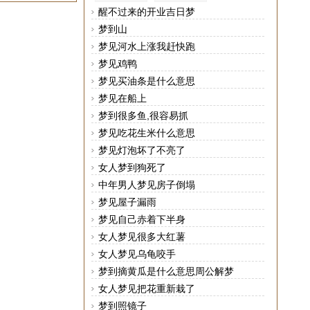
醒不过来的开业吉日梦
梦到山
梦见河水上涨我赶快跑
梦见鸡鸭
梦见买油条是什么意思
梦见在船上
梦到很多鱼,很容易抓
梦见吃花生米什么意思
梦见灯泡坏了不亮了
女人梦到狗死了
中年男人梦见房子倒塌
梦见屋子漏雨
梦见自己赤着下半身
女人梦见很多大红薯
女人梦见乌龟咬手
梦到摘黄瓜是什么意思周公解梦
女人梦见把花重新栽了
梦到照镜子