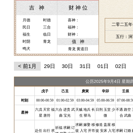
吉 神
财 神 位
月德
时德
喜神：
二零二五年
民日
三合
福神：
福生
临日
财神：
五行：涧
值 神
时阴
青龙
鸣犬
青龙 黄道日
< 前1月
29日
30日
31日
01日
02日
公历2025年9月4日 星
戊子
己丑
庚寅
辛卯
壬辰
时刻
00:00-00:59
01:00-02:59
03:00-04:59
05:00-06:59
07:00-08:5
六戊 天官 福
六合 进贵 武
天贼 地兵 长
日刑 玉堂 少
不遇 路空 
星神
星 唐符
曲 宝光
生 驿马
微
合 武曲
求嗣 嫁娶 移
修造 盖屋 移
祈福 求嗣 订
赴任 出行 求
徙 入宅 开市
徙 安床 入宅
求嗣 订婚 