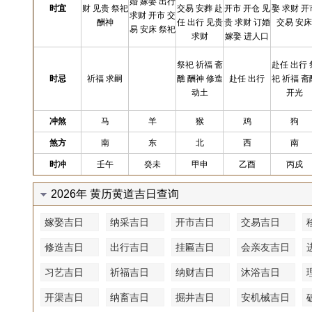
婚 嫁娶 出行
时宜
财 见贵 祭祀
交易 安葬 赴
开市 开仓 见
娶 求财 开
求财 开市 交
酬神
任 出行 见贵
贵 求财 订婚
交易 安床
易 安床 祭祀
求财
嫁娶 进人口
祭祀 祈福 斋
赴任 出行 
时忌
祈福 求嗣
醮 酬神 修造
赴任 出行
祀 祈福 斋
动土
开光
冲煞
马
羊
猴
鸡
狗
煞方
南
东
北
西
南
时冲
壬午
癸未
甲申
乙酉
丙戍
2026年 黄历黄道吉日查询
嫁娶吉日
纳采吉日
开市吉日
交易吉日
修造吉日
出行吉日
挂匾吉日
会亲友吉日
习艺吉日
祈福吉日
纳财吉日
沐浴吉日
开渠吉日
纳畜吉日
掘井吉日
安机械吉日