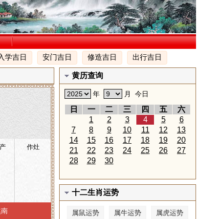
入学吉日
安门吉日
修造吉日
出行吉日
黄历查询
年
月
今日
日
一
二
三
四
五
六
1
2
3
4
5
6
7
8
9
10
11
12
13
14
15
16
17
18
19
20
产
作灶
21
22
23
24
25
26
27
28
29
30
十二生肖运势
煞南
属鼠运势
属牛运势
属虎运势