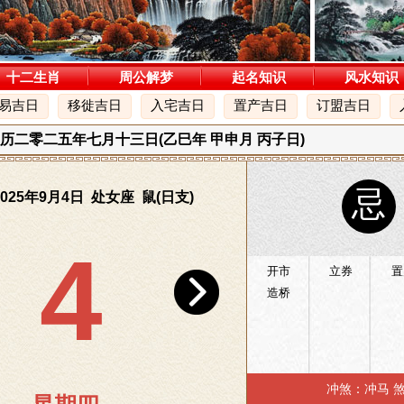
十二生肖
周公解梦
起名知识
风水知识
易吉日
移徙吉日
入宅吉日
置产吉日
订盟吉日
 农历二零二五年七月十三日(乙巳年 甲申月 丙子日)
忌
025年9月4日 处女座 鼠(日支)
4
开市
立券
置
造桥
冲煞：冲马 