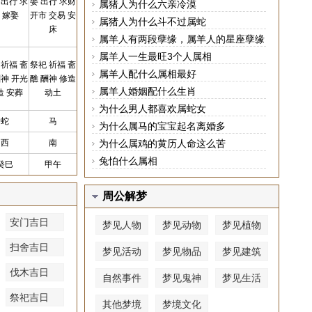
 出行 求
娶 出行 求财
属猪人为什么六亲冷漠
 嫁娶
开市 交易 安
属猪人为什么斗不过属蛇
床
属羊人有两段孽缘，属羊人的星座孽缘
属相分别是谁
属羊人一生最旺3个人属相
 祈福 斋
祭祀 祈福 斋
属羊人配什么属相最好
酬神 开光
醮 酬神 修造
属羊人婚姻配什么生肖
造 安葬
动土
为什么男人都喜欢属蛇女
蛇
马
为什么属马的宝宝起名离婚多
西
南
为什么属鸡的黄历人命这么苦
兔怕什么属相
癸巳
甲午
周公解梦
安门吉日
梦见人物
梦见动物
梦见植物
扫舍吉日
梦见活动
梦见物品
梦见建筑
伐木吉日
自然事件
梦见鬼神
梦见生活
祭祀吉日
其他梦境
梦境文化