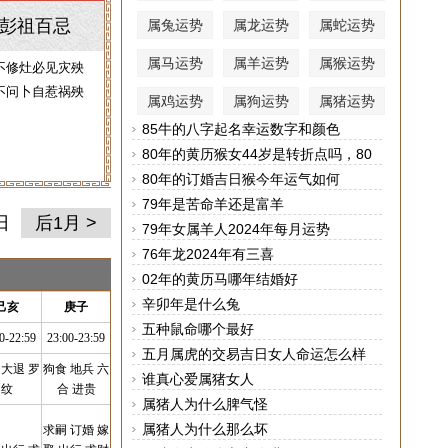
彭祖百忌
属兔运势
属龙运势
属蛇运势
属马运势
属羊运势
属猴运势
不修灶必见灾殃
不问卜自惹祸殃
属鸡运势
属狗运势
属猪运势
85牛的八字起名幸运数字和颜色
80年的黄历猴女44岁是转折点吗，80
年属猴女44岁后运势
80年的订婚吉日猴今年运气如何
79年是苦命羊还是富羊
日
后1月 >
79年女属羊人2024年每月运势
76年龙2024年有三喜
02年的黄历马哪年结婚好
辛卯年是什么兔
己亥
庚子
五种鼠命哪个最好
0-22:59
23:00-23:59
五月属虎的交易吉日女人命运怎么样
 大退 罗
狗食 地兵 六
谁真心爱属猪女人
纹
合 进贵
属猪人为什么脾气怪
属猪人为什么那么坏
求嗣 订婚 嫁